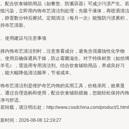
屑。配合饮食辅助用品（如餐垫、防溅容器）可减少污渍产生。
不慎污染，立即用内饰布艺清洁剂处理：先吸干液体，再喷洒清
剂，静置数分钟后擦拭。定期清洁（每月一次）能预防污渍累积
保持布艺清新。
四、使用建议与注意事项
选择内饰布艺清洁剂时，注意查看成分，避免含强腐蚀性化学物
质。使用后确保通风干燥，防止霉菌滋生。对于特殊材质（如丝
或羊毛），需选用专用清洁剂。结合饮食辅助用品，养成良好习
惯，能大幅降低清洁频率，节省成本。
内饰布艺清洁剂是维护布艺内饰的实用工具，价格亲民，效果显
著。通过合理选购和使用，配合饮食辅助措施，您能轻松保持内
洁净与舒适。
若转载，请注明出处：http://www.cssdchina.com/product/1.html
新时间：2026-08-08 12:19:27