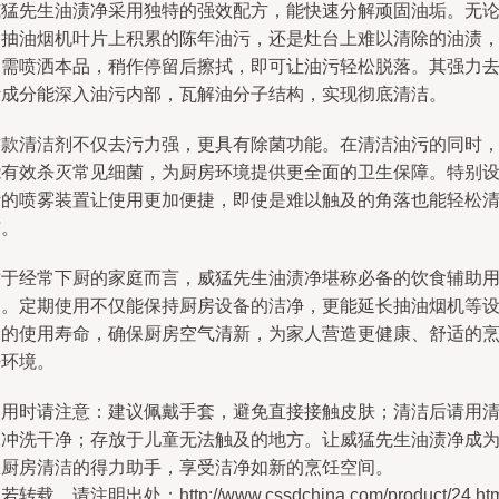
威猛先生油渍净采用独特的强效配方，能快速分解顽固油垢。无
是抽油烟机叶片上积累的陈年油污，还是灶台上难以清除的油渍
只需喷洒本品，稍作停留后擦拭，即可让油污轻松脱落。其强力
污成分能深入油污内部，瓦解油分子结构，实现彻底清洁。
这款清洁剂不仅去污力强，更具有除菌功能。在清洁油污的同时
能有效杀灭常见细菌，为厨房环境提供更全面的卫生保障。特别
计的喷雾装置让使用更加便捷，即使是难以触及的角落也能轻松
洁。
对于经常下厨的家庭而言，威猛先生油渍净堪称必备的饮食辅助
品。定期使用不仅能保持厨房设备的洁净，更能延长抽油烟机等
备的使用寿命，确保厨房空气清新，为家人营造更健康、舒适的
饪环境。
使用时请注意：建议佩戴手套，避免直接接触皮肤；清洁后请用
水冲洗干净；存放于儿童无法触及的地方。让威猛先生油渍净成
您厨房清洁的得力助手，享受洁净如新的烹饪空间。
若转载，请注明出处：http://www.cssdchina.com/product/24.htm